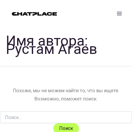
Перейти
к
содержимому
Имя автора:
Рустам Агаев
Похоже, мы не можем найти то, что вы ищете.
Возможно, поможет поиск.
Поиск: