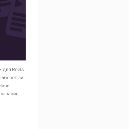
 для Reels.
наберёт ли
 Часы
исывание
: