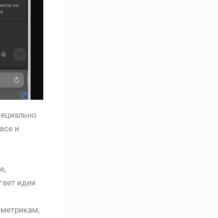
пециально
ace и
е,
гает идеи
 метрикам,