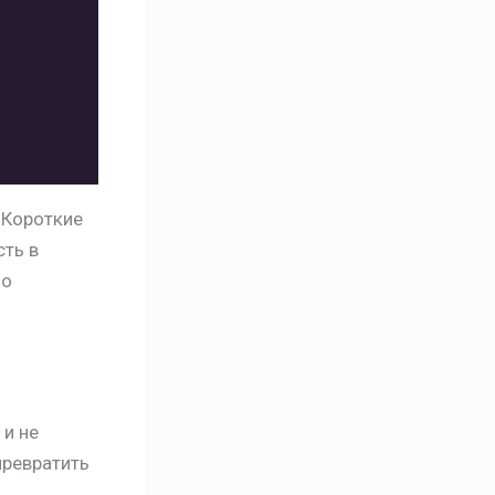
 Короткие
ть в
но
 и не
 превратить