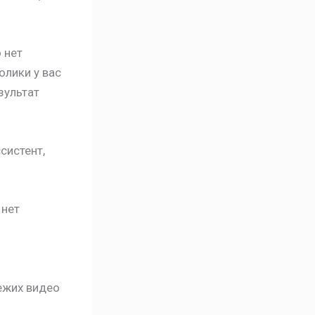
 нет
олики у вас
зультат
систент,
 нет
ежих видео