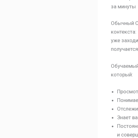
за минуты
Обычный Ch
контекста:
уже заходи
получаетс
Обучаемый 
который:
Просмотр
Понимает
Отслежи
Знает ва
Постоян
и совер