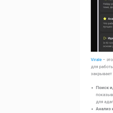
Virale
– это
для работы
закрывает 
Поиск и
показыва
для ада
Анализ 