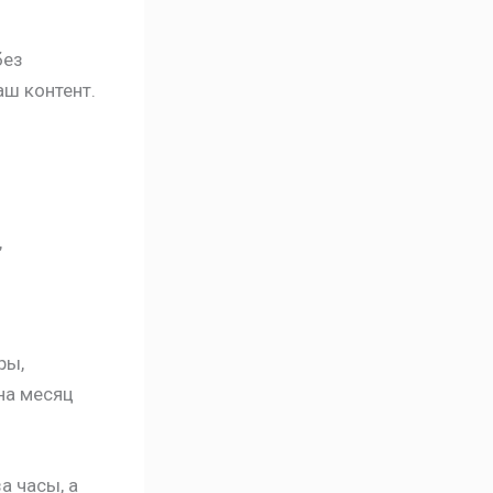
без
аш контент.
,
ры,
на месяц
а часы, а