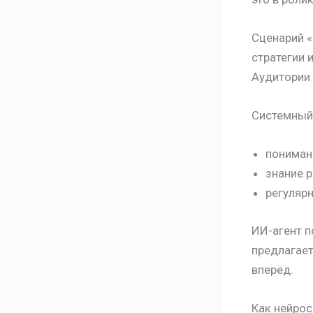
Сценарий «
стратегии 
Аудитории 
Системный 
понимани
знание 
регулярн
ИИ-агент п
предлагает
вперёд.
Как нейрос