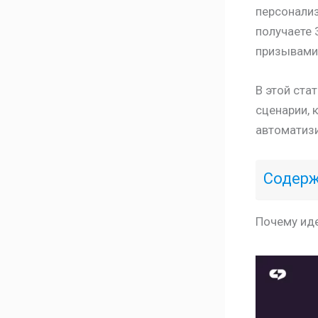
персонализ
получаете 
призывами
В этой ста
сценарии, 
автоматизи
Содер
Почему иде