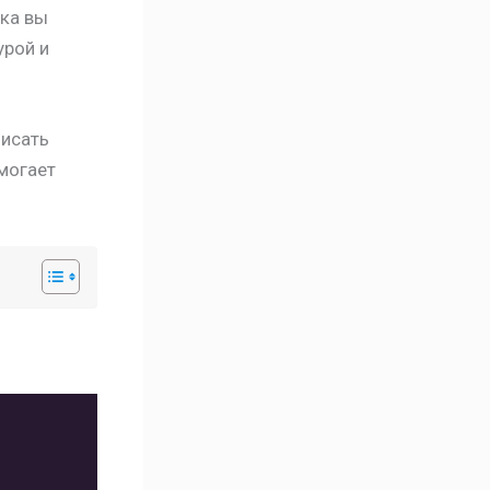
ска вы
урой и
писать
омогает