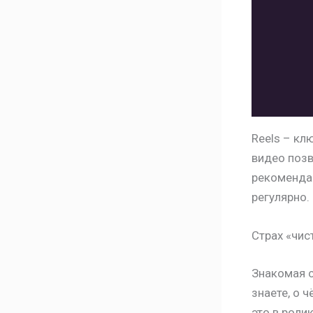
Reels – кл
видео позв
рекомендац
регулярно.
Страх «чис
Знакомая с
знаете, о ч
это в ролик