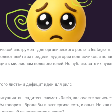
ючевой инструмент для органического роста в Instagram.
оляют выйти за пределы аудитории подписчиков и попас
ии к миллионам пользователей. Но публиковать их нуж
того листа» и дефицит идей для рилс
итуация: вы садитесь снимать Reels, включаете запись –
ём говорить. Вроде бы и экспертиза есть, и опыт. Но как
, который не потеряется в ленте?