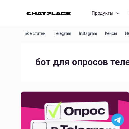
Перейти
к
Продукты
содержимому
Все статьи
Telegram
Instagram
Кейсы
И
бот для опросов тел